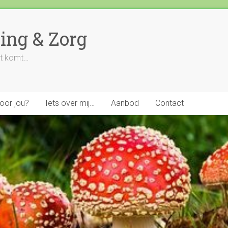
ing & Zorg
uit komt…
voor jou?
Iets over mij…
Aanbod
Contact