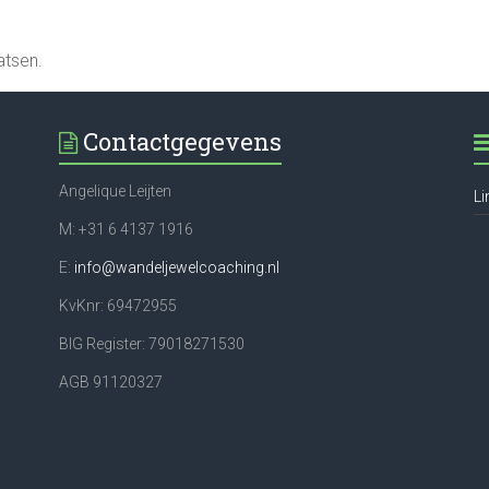
atsen.
Contactgegevens
Angelique Leijten
Li
M: +31 6 4137 1916
E:
info@wandeljewelcoaching.nl
KvKnr: 69472955
BIG Register: 79018271530
AGB 91120327