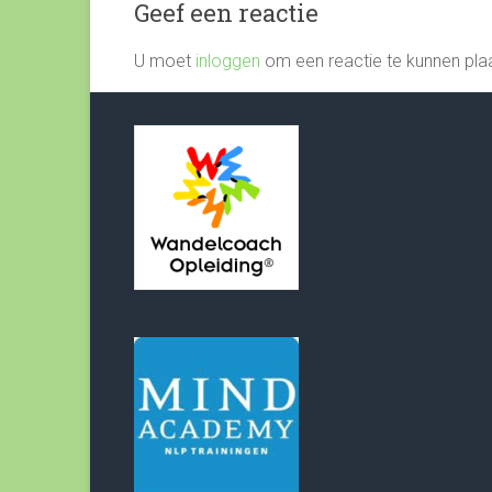
Geef een reactie
U moet
inloggen
om een reactie te kunnen pla