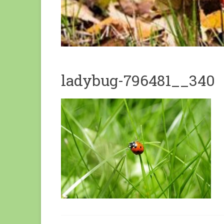
ladybug-796481__340