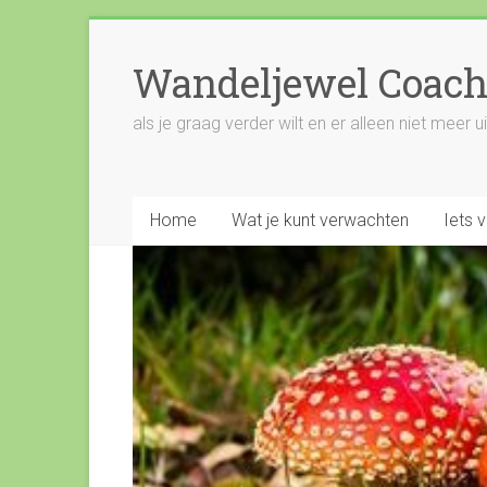
Wandeljewel Coach
als je graag verder wilt en er alleen niet meer 
Home
Wat je kunt verwachten
Iets 