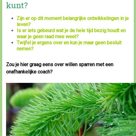
kunt?
Zijn er op dit moment belangrijke ontwikkelingen in je
leven?
Is er iets gebeurd wat je de hele tijd bezig houdt en
waar je geen raad mee weet?
T
wijfel je ergens over en kun je maar geen besluit
nemen?
Zou je
hier graag eens over willen sparren met een
onafhankelijke coach?