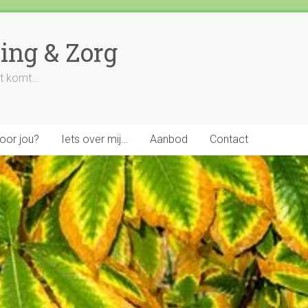
ing & Zorg
uit komt…
voor jou?
Iets over mij…
Aanbod
Contact