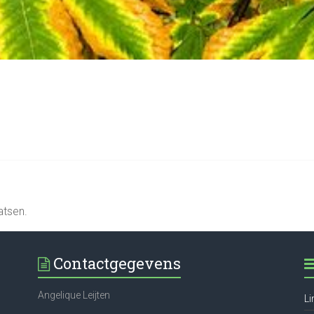
atsen.
Contactgegevens
Angelique Leijten
Li